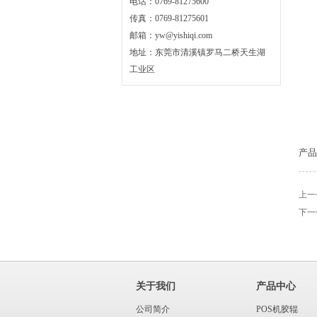
电话：0769-81275600
传真：0769-81275601
邮箱：yw@yishiqi.com
地址：东莞市清溪镇罗马二桥天生湖
工业区
产品
上一
下一
关于我们
产品中心
公司简介
POS机胶辊