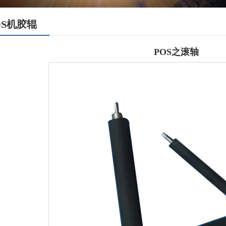
OS机胶辊
POS之滚轴